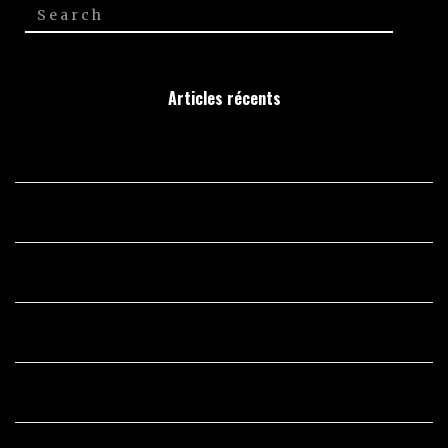
Articles récents
Comparing Clear-Cut Systems For College Admission Essays
Best Webcam Sites
Russian Wedding Ring
Korean Brides For Marriage
Investigating Root Factors Of College Admission Essays