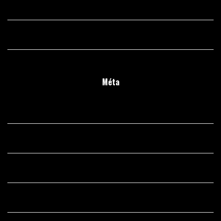
Singles Dating Sites
Uncategorized
Méta
Connexion
Flux des publications
Flux des commentaires
Site de WordPress-FR