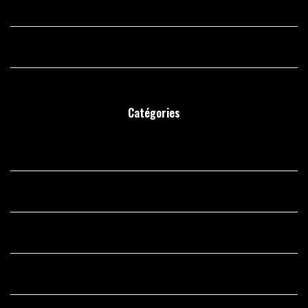
juin 2019
mars 2019
Catégories
brides
dating sites
international dating sites
Latina Brides